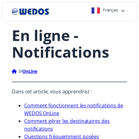
Aller
Français
directement
au
En ligne -
contenu
Notifications
OnLine
Dans cet article, vous apprendrez :
Comment fonctionnent les notifications de
WEDOS OnLine
Comment gérer les destinataires des
notifications
Questions fréquemment posées